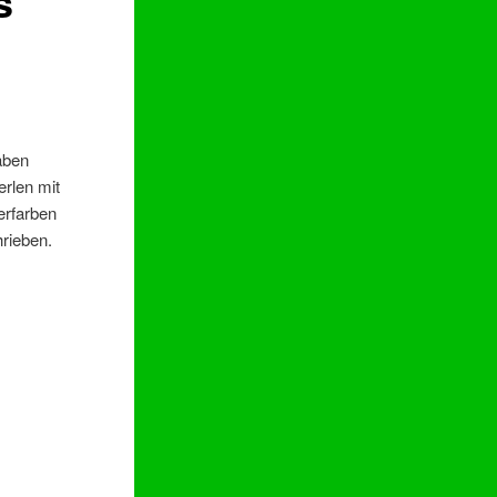
s
aben
erlen mit
rfarben
rieben.