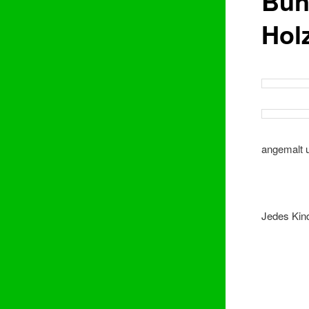
Bun
Hol
angemalt 
Jedes Kin