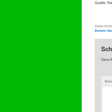
Quelle: N
Dieser Eintr
Basteln
,
Na
Sch
Deine E
Kom