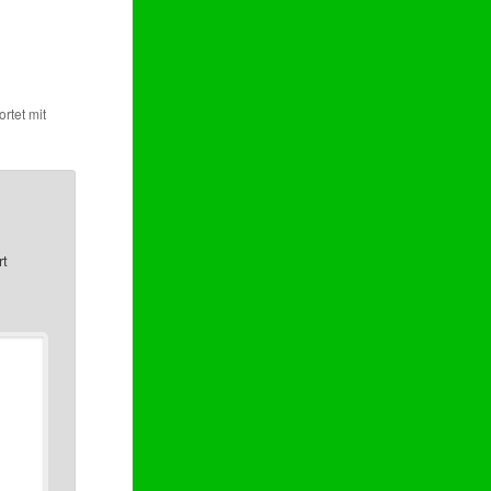
rtet mit
rt