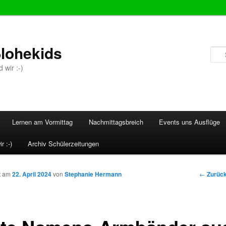
lohekids
 wir :-)
Lernen am Vormittag
Nachmittagsbreich
Events uns Ausflüge
r :-)
Archiv Schülerzeitungen
Beitrags
←
Zurüc
ht am
22. April 2024
von
Stephanie Hermann