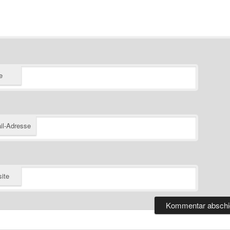
e
il-Adresse
ite