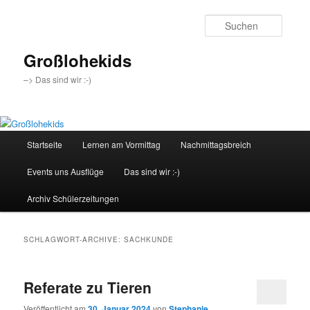
Zum
Zum
Inhalt
sekundären
Suche
wechseln
Inhalt
wechseln
Großlohekids
–> Das sind wir :-)
Hauptmenü
Startseite
Lernen am Vormittag
Nachmittagsbreich
Events uns Ausflüge
Das sind wir :-)
Archiv Schülerzeitungen
SCHLAGWORT-ARCHIVE:
SACHKUNDE
Referate zu Tieren
Veröffentlicht am
30. Januar 2024
von
Stephanie