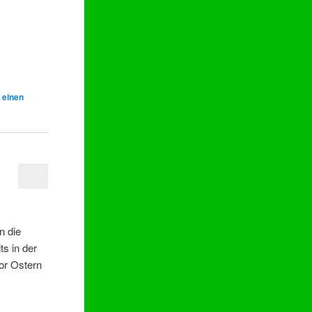
 einen
n die
ts in der
vor Ostern