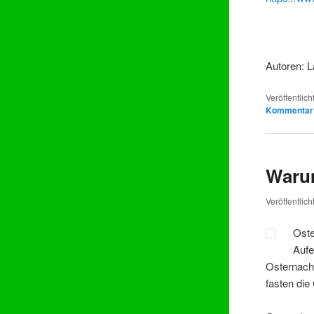
Autoren: L
Veröffentlich
Kommentar
Warum
Veröffentlic
Oste
Aufe
Osternacht
fasten die