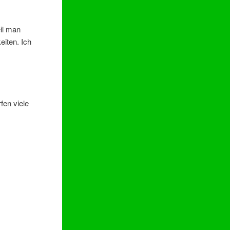
eil man
iten. Ich
fen viele