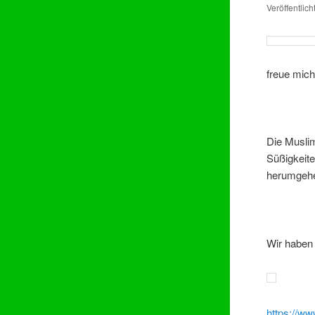
Veröffentlic
freue mich
Die Muslim
Süßigkeit
herumgehe
Wir haben 
https://ww