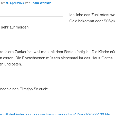
ht am
9. April 2024
von
Team Website
Ich liebe das Zuckerfest w
Geld bekommt oder Süßigke
 sehr auf morgen.
e feiern Zuckerfest weil man mit dem Fasten fertig ist. Die Kinder dür
en essen. Die Erwachsenen müssen siebenmal im das Haus Gottes
n und beten.
noch einen Filmtipp für euch:
w.zdf.de/kinder/logo/logo-extra-vom-sonntag-17-april-2022-100.html