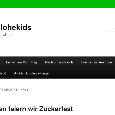
lohekids
 wir :-)
Lernen am Vormittag
Nachmittagsbreich
Events uns Ausflüge
r :-)
Archiv Schülerzeitungen
RT-ARCHIVE:
INFOS
n feiern wir Zuckerfest