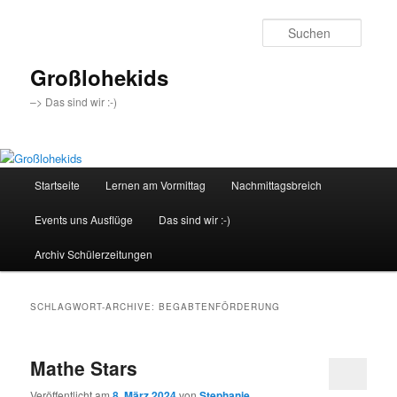
Zum
Zum
Inhalt
sekundären
Suche
wechseln
Inhalt
wechseln
Großlohekids
–> Das sind wir :-)
Hauptmenü
Startseite
Lernen am Vormittag
Nachmittagsbreich
Events uns Ausflüge
Das sind wir :-)
Archiv Schülerzeitungen
SCHLAGWORT-ARCHIVE:
BEGABTENFÖRDERUNG
Mathe Stars
Veröffentlicht am
8. März 2024
von
Stephanie