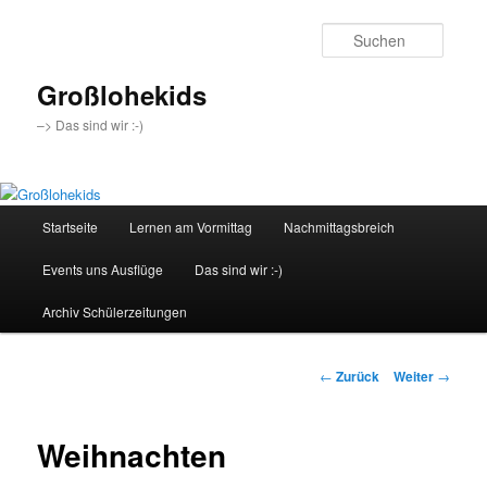
Zum
Inhalt
Suche
wechseln
Großlohekids
–> Das sind wir :-)
Hauptmenü
Startseite
Lernen am Vormittag
Nachmittagsbreich
Events uns Ausflüge
Das sind wir :-)
Archiv Schülerzeitungen
Beitragsnavigation
←
Zurück
Weiter
→
Weihnachten