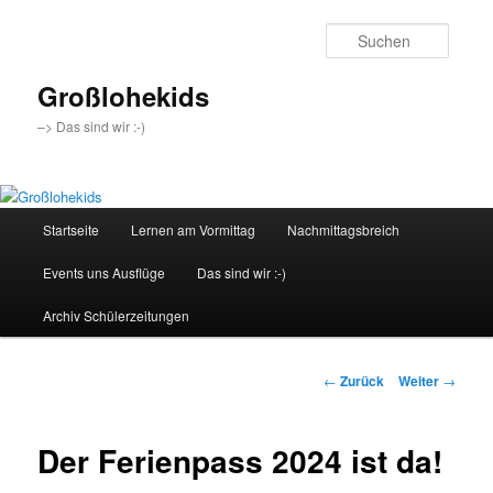
Zum
Inhalt
Suche
wechseln
Großlohekids
–> Das sind wir :-)
Hauptmenü
Startseite
Lernen am Vormittag
Nachmittagsbreich
Events uns Ausflüge
Das sind wir :-)
Archiv Schülerzeitungen
Beitragsnavigation
←
Zurück
Weiter
→
Der Ferienpass 2024 ist da!