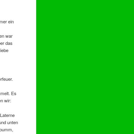
mer ein
sen war
ber das
liebe
rfeuer.
mmelt. Es
n wir:
 Laterne
 und unten
rabumm,