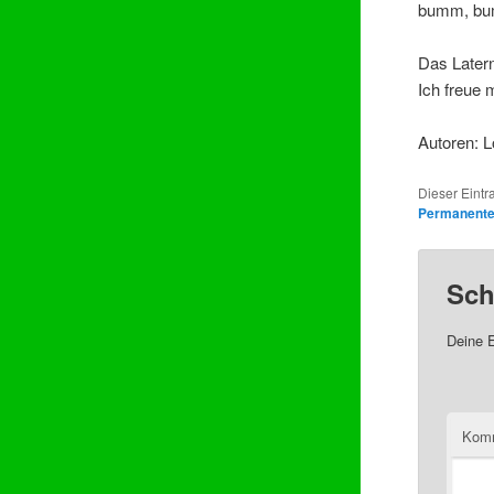
bumm, b
Das Latern
Ich freue 
Autoren: L
Dieser Eintr
Permanenter
Sch
Deine E
Kom