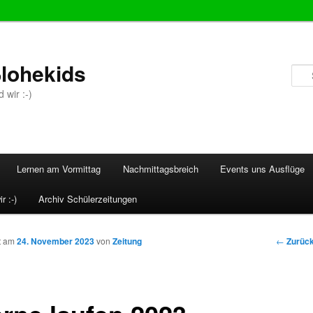
lohekids
 wir :-)
Lernen am Vormittag
Nachmittagsbreich
Events uns Ausflüge
r :-)
Archiv Schülerzeitungen
Beitrags
←
Zurüc
ht am
24. November 2023
von
Zeitung