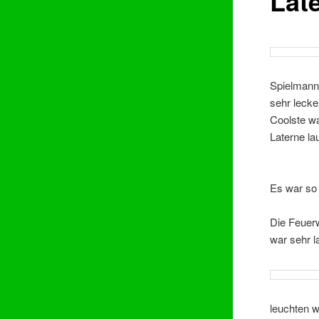
Lat
Spielmann
sehr leck
Coolste wa
Laterne la
Es war so 
Die Feuerw
war sehr l
leuchten w