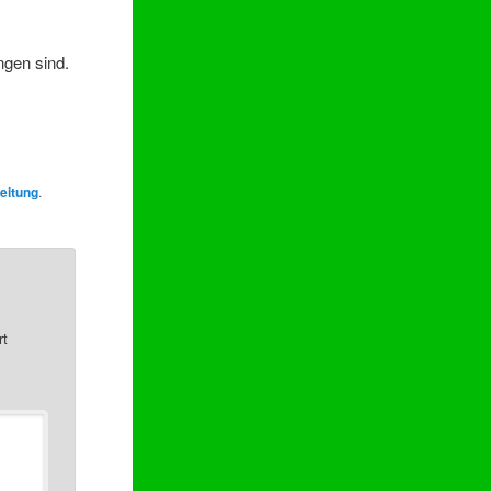
ngen sind.
eitung
.
rt