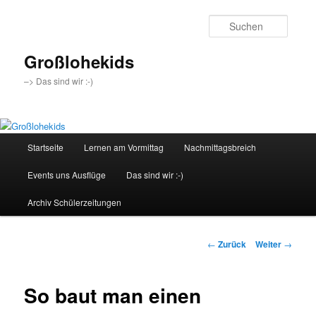
Zum
Inhalt
Suche
wechseln
Großlohekids
–> Das sind wir :-)
Hauptmenü
Startseite
Lernen am Vormittag
Nachmittagsbreich
Events uns Ausflüge
Das sind wir :-)
Archiv Schülerzeitungen
Beitragsnavigation
←
Zurück
Weiter
→
So baut man einen