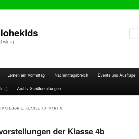
lohekids
 wir :-)
Lernen am Vormittag
Nachmittagsbreich
Events uns Ausflüge
r :-)
Archiv Schülerzeitungen
R KATEGORIE:
KLASSE 4B (MARTIN)
orstellungen der Klasse 4b