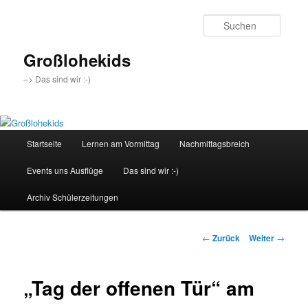
Zum
Inhalt
Suche
wechseln
Großlohekids
–> Das sind wir :-)
Hauptmenü
Startseite
Lernen am Vormittag
Nachmittagsbreich
Events uns Ausflüge
Das sind wir :-)
Archiv Schülerzeitungen
Beitragsnavigation
←
Zurück
Weiter
→
„Tag der offenen Tür“ am