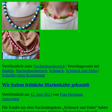
Veröffentlicht unter
Nachmittagsbereich
|
Verschlagwortet mit
Basteln
,
Nachmittagsbereich
,
Schmuck
,
Schmuck und Deko
|
Schreibe einen Kommentar
Wir haben fröhliche Marienkäfer gebastelt
Veröffentlicht am
12. Juni 2023
von
Frau Hermann
Antworten
Die Kinder aus dem Nachmittagskurs „Schmuck und Deko“ haben
passend zum Sommer bunte, fröhliche Marienkäfer gebastelt.