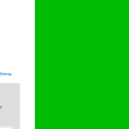
Eintrag
.
rt