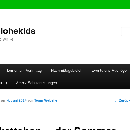
lohekids
 wir :-)
Lernen am Vormittag
Nachmittagsbreich
Events uns Ausflüge
r :-)
Archiv Schülerzeitungen
Beitrags
←
Zurüc
ht am
4. Juni 2024
von
Team Website