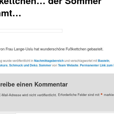
kettchen… der Sommer
mmt…
von Frau Lange-Uslu hat wunderschöne Fußkettchen gebastelt.
ag wurde veröffentlicht in
Nachmittagsbereich
und verschlagwortet mit
Basteln
,
skurs
,
Schmuck und Deko
,
Sommer
von
Team Website
.
Permanenter Link zum 
reibe einen Kommentar
*
-Mail-Adresse wird nicht veröffentlicht.
Erforderliche Felder sind mit
markie