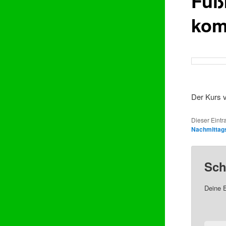
Fuß
ko
Der Kurs 
Dieser Eintr
Nachmittag
Sch
Deine E